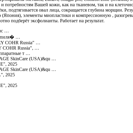
 потребностям Вашей кожи, как на тканевом, так и на клеточно
и, подтягивается овал лица, сокращается глубина морщин. Рез
о (Япония), элементы миопластики и компрессионную , разогр
но подберёт эксфолианты. Работает на результат.
ис …
депиля� …
RY COHR Russia" …
 COHR Russia", …
ппаратные т …
AGE SkinCare (USA)&qu …
E", 2025
AGE SkinCare (USA)&qu …
", 2025
E", 2025