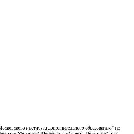
Московского института дополнительного образования " по
ary cohr (Франция) Школа Эколь ( Санкт-Петербург) и др..