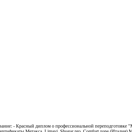
ование: - Красный диплом о профессиональной переподготовке "
ртификаты Метакса, Limavi, Shugar pro, Comfort zone (Италия) M