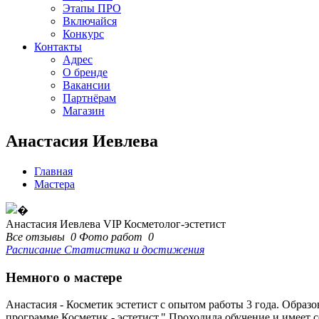
Этапы ПРО
Включайся
Конкурс
Контакты
Адрес
О бренде
Вакансии
Партнёрам
Магазин
Анастасия Иевлева
Главная
Мастера
Анастасия Иевлева
VIP Косметолог-эстетист
Все отзывы
0
Фото работ
0
Расписание
Статистика и достижения
Немного о мастере
Анастасия - Косметик эстетист с опытом работы 3 года. Образ
программе Косметик - эстетист." Проходила обучение и имеет се