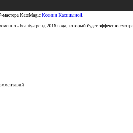
P-мастера KateMagic
Ксении Касицыной
.
еменно - beauty-тренд 2016 года, который будет эффектно смотрет
комментарий