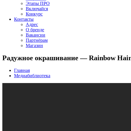
Этапы ПРО
Включайся
Конкурс
Контакты
Адрес
О бренде
Вакансии
Партнёрам
Магазин
Радужное окрашивание — Rainbow Hai
Главная
Медиабиблиотека