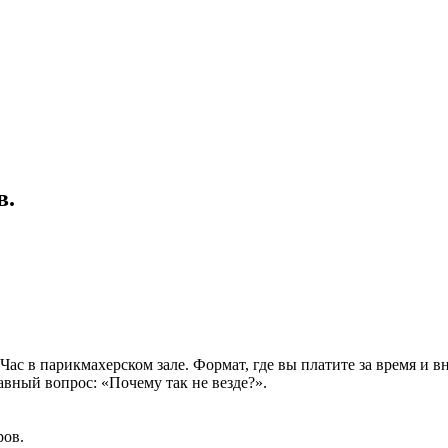
в.
с в парикмахерском зале. Формат, где вы платите за время и вни
авный вопрос: «Почему так не везде?».
ров.