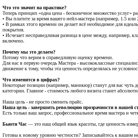
Что это значит на практике?
Теперь принцип «одна цена - бесконечное множество услуг» раб
• Вы платите за время вашего нейл-мастера (например, 1.5 или 2
• В рамках этого времени он делает всё необходимое для идеа
покрытия.
• Исчезает несправедливая разница в цене между, например, к
включено.
Почему мы это делаем?
Потому что верим в справедливую оценку времени.
Для нас в первую очередь Мастера - высококлассные специалис
движение к тому, чтобы эта ценность определялась не условно
Что изменится в цифрах?
Некоторые позиции (например, маникюр) станут для вас чуть до
категории. Главное - стоимость любого визита станет абсолютн
Наша цель - не просто сменить прайс.
Наша цель - завершить революцию прозрачности в нашей с
Есть только ваш запрос, профессиональное время мастера и чет
Бьюти Час
— это наш общий язык красоты, где ценность измер
Готовы к новому уровню честности? Записывайтесь к вашим не