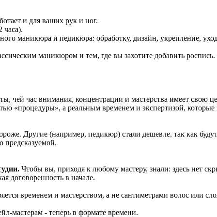
отает и для ваших рук и ног.
 часа).
льного маникюра и педикюра: обработку, дизайн, укрепление, ух
лассическим маникюром и тем, где вы захотите добавить роспись
ты, чей час внимания, концентрации и мастерства имеет свою ц
стью «процедуры», а реальным временем и экспертизой, которые 
роже. Другие (например, педикюр) стали дешевле, так как будут
о предсказуемой.
тудии.
Чтобы вы, приходя к любому мастеру, знали: здесь нет ск
кая договоренность в начале.
яется временем и мастерством, а не сантиметрами волос или сл
йл-мастерам - теперь в формате времени.