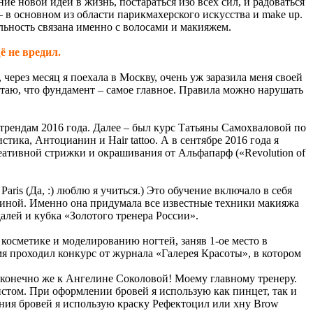
ие новой идеи в жизнь, постараться изо всех сил, и радоваться
 – в основном из области парикмахерского искусства и make up.
ельность связана именно с волосами и макияжем.
ё не вредил.
 через месяц я поехала в Москву, очень уж заразила меня своей
таю, что фундамент – самое главное. Правила можно нарушать
трендам 2016 года. Далее – был курс Татьяны Самохваловой по
ка, Антоцианин и Hair tattoo. А в сентябре 2016 года я
креативной стрижки и окрашивания от Альфапарф («Revolution of
aris (Да, :) люблю я учиться.) Это обучение включало в себя
зиной. Именно она придумала все известные техники макияжа
алей и кубка «Золотого тренера России».
 косметике и моделированию ногтей, заняв 1-ое место в
 проходил конкурс от журнала «Галерея Красоты», в котором
, конечно же к Ангелине Соколовой! Моему главному тренеру.
истом. При оформлении бровей я использую как пинцет, так и
ания бровей я использую краску Рефектоцил или хну Brow