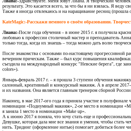
Лиана:
-Здравствуйте. Меня зовут Лиана. Я творческий человек
результату. Это касается всего, за что бы я ни взялась. Я вед
Также я иногда отвлекаюсь и на наращивание ресниц (прошла обу
KateMagic:-Расскажи немного о своём образовании. Творчест
Лиана:
-После года обучения – в июне 2015 г. я получила крас
любовью к профессии столичный мастер и преподаватель Анна 
только тогда, когда их знаешь – тогда можно дать волю творче
После знакомства с основами по-настоящему прогрессивной ра
вечерним прическам. Также – был курс повышения квалификации
съездила на международный конкурс "Невские берега", где заня
colors»).
Январь-февраль 2017 г. – я прошла 3 ступени обучения макияжу 
салонный, креативный и конкурсный макияж. А в апреле 2017-
и их названия. Она является главным тренером сборной России
Наконец, в мае 2017-ого года я приняла участие в полуфинале
номинации «Подиумный макияж», 2-ое место в номинации «Маки
я заняла 1 место в номинации «Make up».
А к июню 2017 я поняла, что хочу стать еще и профессиональн
Девушке, которая дала мне все знания и умения, чтобы стать 
нить. Тридинг (оформление нитью) помогает добиться более чи