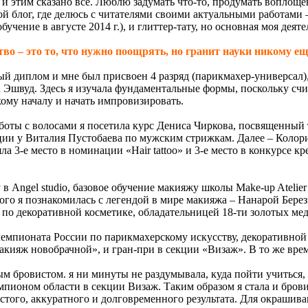
 и этим сказано все. Люблю задумать что-то, продумать воплощен
у свой блог, где делюсь с читателями своими актуальными работами
чение в августе 2014 г.), и глиттер-тату, но основная моя деят
во – это то, что нужно поощрять, но гранит науки никому ещ
ный диплом и мне был присвоен 4 разряд (парикмахер-универсал),
Эшвуд. Здесь я изучала фундаментальные формы, поскольку счи
скому началу и начать импровизировать.
боты с волосами я посетила курс Дениса Чиркова, посвященный 
 у Виталия Пустобаева по мужским стрижкам. Далее – Колористи
ла 3-е место в номинации «Hair tattoo» и 3-е место в конкурсе 
в Angel studio, базовое обучение макияжу школы Make-up Atelier P
ого я познакомилась с легендой в мире макияжа – Нанарой Бере
 по декоративной косметике, обладательницей 18-ти золотых мед
 чемпионата России по парикмахерскому искусству, декоративной
яж новобрачной», и гран-при в секции «Визаж». В то же время
ым бровистом. я ни минуты не раздумывала, куда пойти учиться
чемпионом области в секции Визаж. Таким образом я стала и бров
стого, аккуратного и долговременного результата. Для окрашив