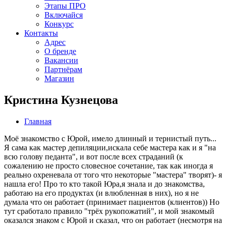
Этапы ПРО
Включайся
Конкурс
Контакты
Адрес
О бренде
Вакансии
Партнёрам
Магазин
Кристина Кузнецова
Главная
Моё знакомство с Юрой, имело длинный и тернистый путь...
Я сама как мастер депиляции,искала себе мастера как и я "на
всю голову педанта", и вот после всех страданий (к
сожалению не просто словесное сочетание, так как иногда я
реально охреневала от того что некоторые "мастера" творят)- я
нашла его! Про то кто такой Юра,я знала и до знакомства,
работаю на его продуктах (и влюбленная в них), но я не
думала что он работает (принимает пациентов (клиентов)) Но
тут сработало правило "трёх рукопожатий", и мой знакомый
оказался знаком с Юрой и сказал, что он работает (несмотря на