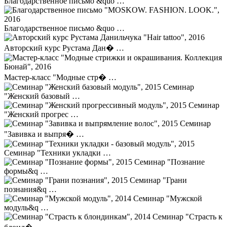
Благодарственное письмо &quo …
Благодарственное письмо &quo …
Авторский курс Рустама Дан� …
Мастер-класс "Модные стр� …
Семинар
"Женский базовый …
Семинар
"Женский прогрес …
Семинар
"Завивка и выпря� …
Семинар "Техники укладки …
Семинар "Познание
формы&q …
Семинар "Грани
познания&q …
Семинар "Мужской
модуль&q …
Семинар "Страсть к