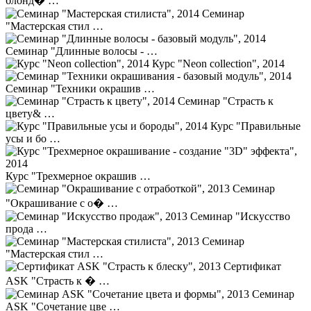
блонд� …
Семинар
"Мастерская стил …
Семинар "Длинные волосы - …
Курс "Neon collection", 2014
Семинар "Техники окрашив …
Семинар "Страсть к
цвету& …
Курс "Правильные
усы и бо …
Курс "Трехмерное окрашив …
Семинар
"Окрашивание с о� …
Семинар "Искусство
прода …
Семинар
"Мастерская стил …
Сертификат
ASK "Страсть к � …
Семинар
ASK "Сочетание цве …