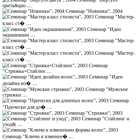
цвета&quo …
Семинар "Новинки", 2004
Семинар "Мастер-
класс ст� …
Семинар "Идеи
окрашивани …
Семинар "Мастер-
класс ст� …
Семинар "Мастер-
класс ст� …
Семинар
"Стрижка+Стайлин …
Семинар "Идеи
дизайна во� …
Семинар "Мужские
стрижки …
Семинар
"Прически для дл� …
Семинар "Стрижки", 2003
Семинар "Стайлинг и
уход& …
Семинар "Ключи к изменен� …