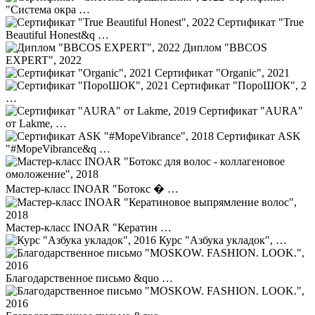
"Система окра …
Сертификат "True
Beautiful Honest&q …
Диплом "BBCOS
EXPERT", 2022
Сертификат "Organic", 2021
Сертификат "ПороШОК", 2
…
Сертификат "AURA"
от Lakme, …
Сертификат ASK
"#МореVibrance&q …
Мастер-класс INOAR "Ботокс � …
Мастер-класс INOAR "Кератин …
Курс "Азбука укладок", …
Благодарственное письмо &quo …