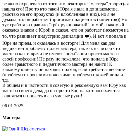
реально охреневала от того что некоторые "мастера" творят)- я
нашла его! Про то кто такой Юра,я знала и до знакомства,
работаю на его продуктах (и влюбленная в них), но я не
думала что он работает (принимает пациентов (клиентов)) Но
тут сработало правило "трёх рукопожатий", и мой знакомый
оказался знаком с Юрой и сказал, что он работает (несмотря на
то, что развивает индустрию депиляции ❤️). И вот я попала к
Юре на прием, и оказалась в восторге! Для меня как для
медика нет проблем с полом мастера, так как я считаю что
мастера как и врачи не имеют "пола"- они просто мастера
своей профессии! Не разу не пожалела, что попала к Юре,
более грамотного и педантичного мастера не найти! К
каждому клиенту он находит подход, если требуется лечение
(проблема с вросшими волосками, проблема с кожей лица и
тд).
В общем и в частности я советую и рекомендую вам Юру как
мастера своего дела, да он просто Бог, на которого хочется
равняться и попасть в его умелые руки!
06.01.2025
Мастера